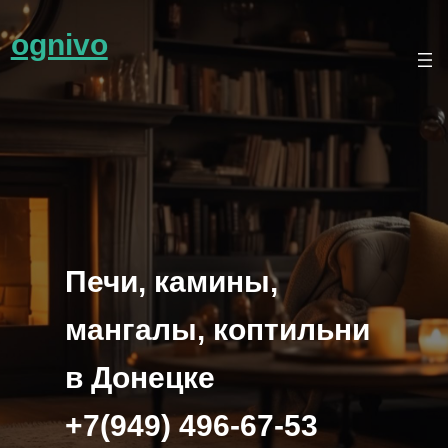
ognivo
Skip
to
content
Печи, камины,
мангалы, коптильни
в Донецке
+7(949) 496-67-53